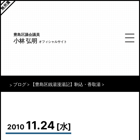
無所属
豊島区議会議員
小林 弘明
オフィシャルサイト
ブログ
【豊島区銭湯漫湯記】駒込・香取湯
11.24
[水]
2010