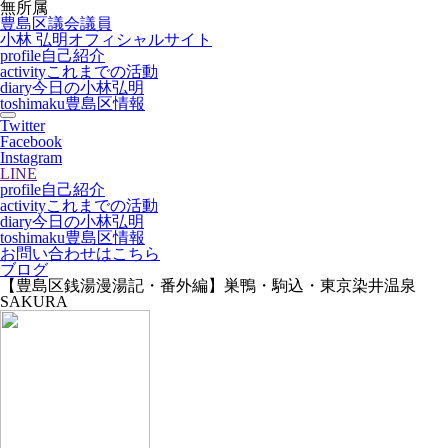
無所属
豊島区議会議員
小林 弘明
オフィシャルサイト
profile
自己紹介
activity
これまでの活動
diary
今日の小林弘明
toshimaku
豊島区情報
Twitter
Facebook
Instagram
LINE
profile
自己紹介
activity
これまでの活動
diary
今日の小林弘明
toshimaku
豊島区情報
お問い合わせはこちら
ブログ
【豊島区銭湯漫湯記・番外編】巣鴨・駒込・東京染井温泉
SAKURA