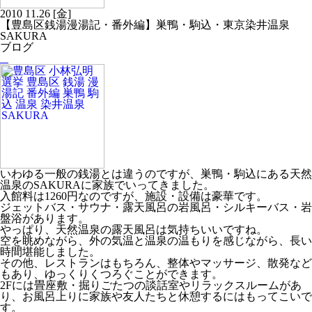
2010
11.26
[金]
【豊島区銭湯漫湯記・番外編】巣鴨・駒込・東京染井温泉
SAKURA
ブログ
いわゆる一般の銭湯とは違うのですが、巣鴨・駒込にある天然
温泉のSAKURAに家族でいってきました。
入館料は1260円なのですが、施設・設備は豪華です。
ジェットバス・サウナ・露天風呂の岩風呂・シルキーバス・岩
盤浴があります。
やっぱり、天然温泉の露天風呂は気持ちいいですね。
空を眺めながら、外の気温と温泉の温もりを感じながら、長い
時間堪能しました。
その他、レストランはもちろん、整体やマッサージ、散発など
もあり、ゆっくりくつろぐことができます。
2Fには畳座敷・掘りごたつの談話室やリラックスルームがあ
り、お風呂上りに家族や友人たちと休憩するにはもってこいで
す。