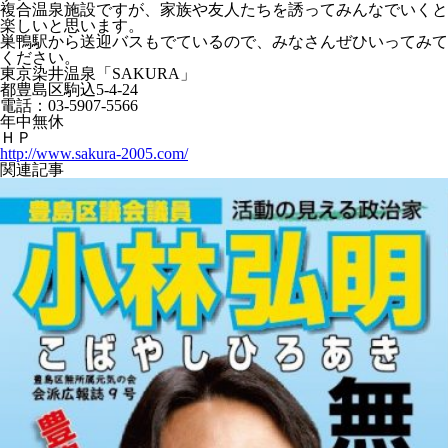
複合温泉施設ですが、家族や友人たちを誘ってみんなでいくと
楽しいと思います。
巣鴨駅から送迎バスもでているので、みなさんぜひいってみて
ください。
東京染井温泉「SAKURA」
都豊島区駒込5-4-24
電話：03-5907-5566
年中無休
ＨＰ
http://www.sakura-2005.com/
関連記事