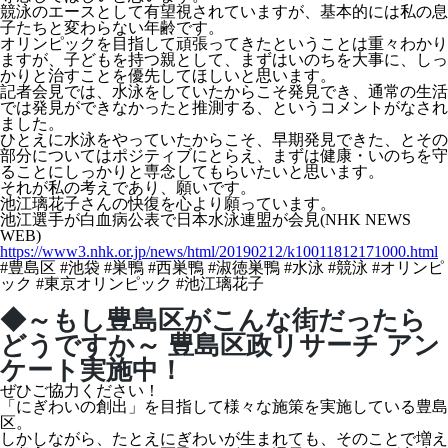
競泳のエースとして有望視されていますが、基本的には私の息
子たちと変わらない年齢です。
オリンピックを目指して頑張ってきたということは重々わかり
ますが、子どもを持つ親として、まずはいのちを大事に、しっ
かりと治すことを優先してほしいと思います。
記者会見では、水泳をしていたからこそ発見でき、通常の生活
では発見ができなかったと推測する、というコメントがなされ
ました。
ひとえに水泳をやっていたからこそ、早期発見できた、とその
部分についてはポジティブにとらえ、まずは健康・いのちを守
ることにしっかりと専念してもらいたいと思います。
それが私の考えであり、願いです。
池江璃花子さんの快復を心より願っています。
池江選手が白血病公表で日本水泳連盟が会見(NHK NEWS
WEB)
https://www3.nhk.or.jp/news/html/20190212/k10011812171000.html
#豊島区 #池袋 #巣鴨 #西巣鴨 #淑徳巣鴨 #水泳 #競泳 #オリンピ
ック #東京オリンピック #池江璃花子
◆～もし豊島区がこんな街だったら
どうですか～ 豊島区政リサーチ アン
ケート実施中！
ぜひご協力ください！
「にぎわいの創出」を目指して様々な施策を実施している豊島
区。
しかしながら、たとえにぎわいが生まれても、そのことで増え