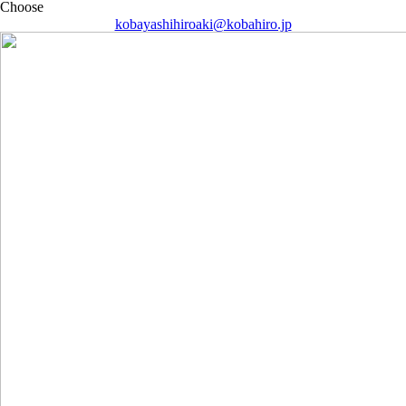
kobayashihiroaki@kobahiro.jp