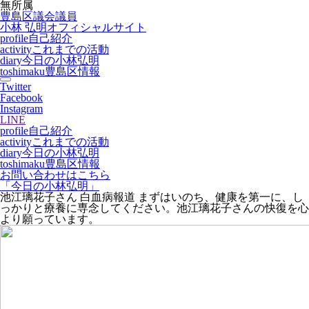
無所属
豊島区議会議員
小林 弘明
オフィシャルサイト
profile
自己紹介
activity
これまでの活動
diary
今日の小林弘明
toshimaku
豊島区情報
Twitter
Facebook
Instagram
LINE
profile
自己紹介
activity
これまでの活動
diary
今日の小林弘明
toshimaku
豊島区情報
お問い合わせはこちら
「今日の小林弘明」
池江璃花子さん 白血病報道 まずはいのち、健康を第一に、し
っかりと療養に専念してください。池江璃花子さんの快復を心
より願っています。