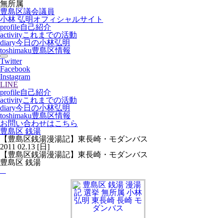
無所属
豊島区議会議員
小林 弘明
オフィシャルサイト
profile
自己紹介
activity
これまでの活動
diary
今日の小林弘明
toshimaku
豊島区情報
Twitter
Facebook
Instagram
LINE
profile
自己紹介
activity
これまでの活動
diary
今日の小林弘明
toshimaku
豊島区情報
お問い合わせはこちら
豊島区 銭湯
【豊島区銭湯漫湯記】東長崎・モダンバス
2011
02.13
[日]
【豊島区銭湯漫湯記】東長崎・モダンバス
豊島区 銭湯