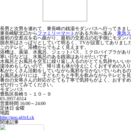
長男と次男を連れて、東長崎の銭湯モダンバスへ行ってきまし
東長崎駅北口から
ファミリーマート
がある方向へ進み、
東急ス
最初の交差点を右へ曲がり、最初の交差点の右手側にモダンバ
脱衣所はさっぱりとしていて明るく、TVが設置してありまし
このテレビ、浴槽からでもよく見えます。
浴槽は、薬湯、水風呂、ジェットバス、ミクロバイブラがあり
寒い日などは、水風呂のある銭湯はありがたいです。
水風呂とお風呂を交互に繰り返し入るのがとても気持ちいいか
湯冷めもしないので、帰り道も体が冷えにくくおすすめの入り
私がたくさん活動をしていながら風邪を引かないでいられるの
お風呂あがりには、子どもたちと牛乳を飲みながらテレビを見
番台の女将さんの対応がとても丁寧で気持ちがよく、おすすめ
ぜひ行ってみてください。
モダンバス
豊島区長崎５－１０－９
03-3957-6514
営業時間 16:00～24:00
定休日 金曜
地図
http://goo.gl/tvLck
関連記事