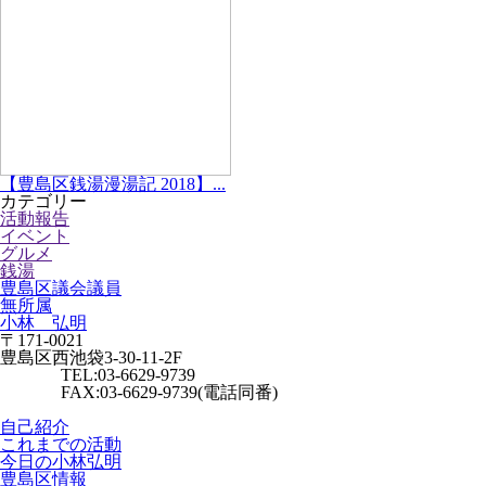
【豊島区銭湯漫湯記 2018】...
カテゴリー
活動報告
イベント
グルメ
銭湯
豊島区議会議員
無所属
小林 弘明
〒171-0021
豊島区西池袋3-30-11-2F
TEL:03-6629-9739
FAX:03-6629-9739(電話同番)
自己紹介
これまでの活動
今日の小林弘明
豊島区情報