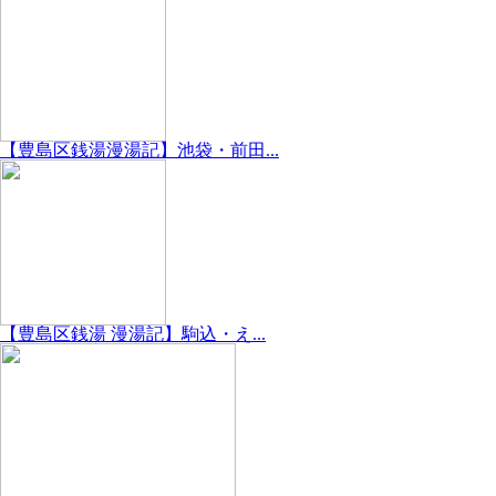
【豊島区銭湯漫湯記】池袋・前田...
【豊島区銭湯 漫湯記】駒込・え...