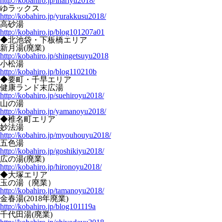
http://kobahiro.jp/inariyu2018/
ゆラックス
http://kobahiro.jp/yurakkusu2018/
高砂湯
http://kobahiro.jp/blog101207a01
◆北池袋・下板橋エリア
新月湯(廃業)
http://kobahiro.jp/shingetsuyu2018
小松湯
http://kobahiro.jp/blog110210b
◆要町・千早エリア
健康ランド末広湯
http://kobahiro.jp/suehiroyu2018/
山の湯
http://kobahiro.jp/yamanoyu2018/
◆椎名町エリア
妙法湯
http://kobahiro.jp/myouhouyu2018/
五色湯
http://kobahiro.jp/goshikiyu2018/
広の湯(廃業)
http://kobahiro.jp/hironoyu2018/
◆大塚エリア
玉の湯（廃業）
http://kobahiro.jp/tamanoyu2018/
金春湯(2018年廃業)
http://kobahiro.jp/blog101119a
千代田湯(廃業)