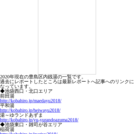
2020年現在の豊島区内銭湯の一覧です。
過去にレポートしたところは最新レポートへ記事へのリンクに
なっています。
◆池袋西口・北口エリア
前田湯
http://kobahiro.jp/maedayu2018/
平和湯
http://kobahiro.jp/heiwayu2018/
湯～ゆランドあずま
http://kobahiro.jp/yu-yurandoazuma2018/
◆池袋東口・雑司が谷エリア
稲荷湯