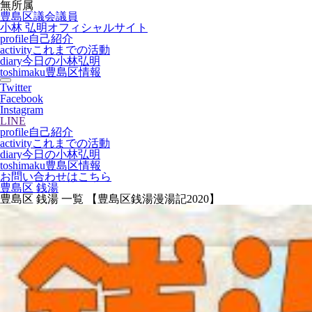
無所属
豊島区議会議員
小林 弘明
オフィシャルサイト
profile
自己紹介
activity
これまでの活動
diary
今日の小林弘明
toshimaku
豊島区情報
Twitter
Facebook
Instagram
LINE
profile
自己紹介
activity
これまでの活動
diary
今日の小林弘明
toshimaku
豊島区情報
お問い合わせはこちら
豊島区 銭湯
豊島区 銭湯 一覧 【豊島区銭湯漫湯記2020】