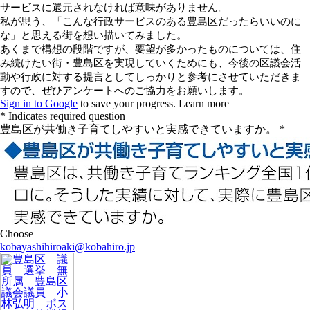
kobayashihiroaki@kobahiro.jp