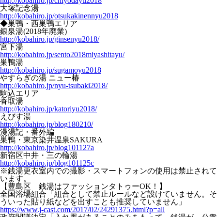
http://kobahiro.jp/chiyodayu2018
大塚記念湯
http://kobahiro.jp/otsukakinennyu2018
◆巣鴨・西巣鴨エリア
銀泉湯(2018年廃業)
http://kobahiro.jp/ginsenyu2018/
宮下湯
http://kobahiro.jp/sento2018miyashitayu/
巣鴨湯
http://kobahiro.jp/sugamoyu2018
やすらぎの湯 ニュー椿
http://kobahiro.jp/nyu-tsubaki2018/
駒込エリア
香取湯
http://kobahiro.jp/katoriyu2018/
えびす湯
http://kobahiro.jp/blog180210/
漫湯記・番外編
巣鴨・東京染井温泉SAKURA
http://kobahiro.jp/blog101127a
新宿区中井・三の輪湯
http://kobahiro.jp/blog101125c
※銭湯更衣室内での撮影・スマートフォンの使用は禁止されて
います。
【豊島区 銭湯はファッションタトゥーOK！】
全国浴場組合「組合として禁止ルールなど設けていません。そ
ういった貼り紙などを出すことも推奨していません」
https://www.j-cast.com/2017/02/24291375.html?p=all