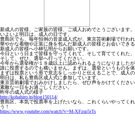
新成人の皆様、ご家族の皆様、ご成人おめでとうございます。
いよいよ明日は、成人の日です。
豊島区でも、毎年恒例の音楽成人式が、東京芸術劇場で行われ
華やかな着物や正装に身を包んだ新成人の皆様とお会いできる
新成人の皆様へ小林弘明からお願いです。
今日という日まで皆様を守ってくれて、そして育ててくれた、
そして、ぜひ、選挙へ行ってください。
今年から選挙権が１８歳以上に認められるようになりましたが
誰に投票するのでも構いません。まずは、選挙というものを体
まずは投票という形で意志をしっかりと伝えることで、成人の
明日は、私も豊島区成人式に参加しています。
東京芸術劇場でおみかけしましたら、ぜひ声をかけてください
素敵な一日をお過ごしください。
昨年の成人式の様子
http://kobahiro.jp/blog150114/
豊島区、本気で投票率を上げたいなら、これくらいやってくれ
う！
https://www.youtube.com/watch?v=M-XFzsp5rTs