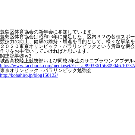
豊島区体育協会の新年会に参加しています。
豊島区体育協会は昭和23年に発足した、区内３２の各種スポ
競技力の向上、健康の維持・増進を目的として、様々な事業を
２０２０東京オリンピック・パラリンピックという貴重な機会
作りをお手伝いしていければと思います。
関連記事⑧ｗ3
城西高校陸上競技部および同校2年生のサニブラウン アブデ
https://www.facebook.com/media/set/?set=a.899336156809046.107
東京オリンピック・パラリンピック勉強会
http://kobahiro.jp/blog150122/