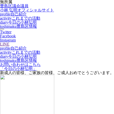
無所属
豊島区議会議員
小林 弘明
オフィシャルサイト
profile
自己紹介
activity
これまでの活動
diary
今日の小林弘明
toshimaku
豊島区情報
Twitter
Facebook
Instagram
LINE
profile
自己紹介
activity
これまでの活動
diary
今日の小林弘明
toshimaku
豊島区情報
お問い合わせはこちら
「今日の小林弘明」
新成人の皆様、ご家族の皆様、ご成人おめでとうございます。