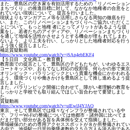
また、豊島区の空き家を有効活用するための「リノベーション
まちづくり」の推進目標に対して、なかなか地権者の合意をと
れていない現状につい て、提言を行いました。
現状よりもマンガアニメ等を活用しさらなる周知の徹底を行
い、また、このリノベーションまちづくりへご協力いただくこ
とについて、もっと地権 者にとってメリットがあるような提
案をし、若者たちのアイディアや、リノベーションまちづくり
を通して地域を活性かさせようとする機会が埋も れてしまわ
ないよう、より工夫を行い、しっかりとした地権者対応を行う
よう強く提言しました。
補足質疑動画
https://www.youtube.com/watch?v=jSAp4ebEKF4
【５日目 文化商工・教育費】
教育面での提言として、豊島区の子どもたちが、いわゆるエス
コートキッズや、おもてなし対応の役割等、何らかの形で東京
オリンピック・パラリンピックという貴重な機会にかかわれる
よう、環境づくりや働きかけを豊島区として推し進めるよう提
言しました。
また、パラリンピック開催に合わせて、障がい者理解の教育を
しっかりと学校でも取り組んでほしい旨合わせて要望しまし
た。
質疑動画
https://www.youtube.com/watch?v=ulEwlJ4YJAQ
東京、そして豊島区では様々なインフラが整備されている中
で、フリーWi-Fiの整備については他都市・諸外国に比べてま
だまだ甘い部分がある旨を具体例を交えて指摘しました。
帯域確保のための専用アクセススポットが８か所整備されてい
る中で、池袋駅一日平均乗降者数約２５０万人を誇る街である