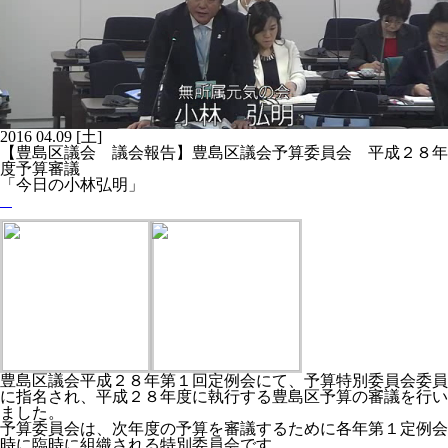
2016
04.09
[土]
【豊島区議会 議会報告】豊島区議会予算委員会 平成２８年
度予算審議
「今日の小林弘明」
豊島区議会平成２８年第１回定例会にて、予算特別委員会委員
に指名され、平成２８年度に執行する豊島区予算の審議を行い
ました。
予算委員会は、次年度の予算を審議するために各年第１定例会
時に臨時に組織される特別委員会です。