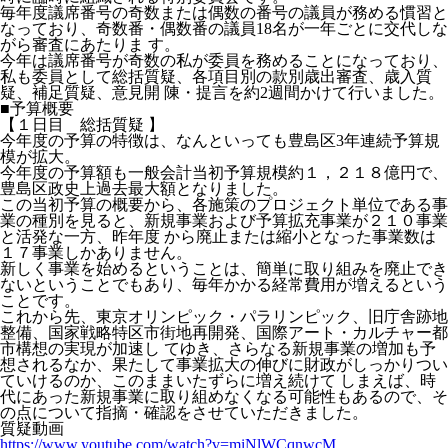
毎年度議席番号の奇数または偶数の番号の議員が務める慣習と
なっており、奇数番・偶数番の議員18名が一年ごとに交代しな
がら審査にあたりま す。
今年は議席番号が奇数の私が委員を務めることになっており、
私も委員として総括質疑、各項目別の款別歳出審査、歳入質
疑、補足質疑、意見開 陳・提言を約2週間かけて行いました。
■予算概要
【１日目 総括質疑 】
今年度の予算の特徴は、なんといっても豊島区3年連続予算規
模が拡大。
今年度の予算額も一般会計当初予算規模約１，２１８億円で、
豊島区政史上過去最大額となりました。
この当初予算の概要から、各施策のプロジェクト単位である事
業の種別を見ると、新規事業および予算拡充事業が２１０事業
と活発な一方、昨年度 から廃止または縮小となった事業数は
１７事業しかありません。
新しく事業を始めるということは、簡単に取り組みを廃止でき
ないということでもあり、毎年かかる経常費用が増えるという
ことです。
これから先、東京オリンピック・パラリンピック、旧庁舎跡地
整備、国家戦略特区市街地再開発、国際アート・カルチャー都
市構想の実現が加速し てゆき、さらなる新規事業の増加も予
想されるなか、果たして事業拡大の伸びに財政がしっかりつい
ていけるのか、このままいたずらに増え続けて しまえば、時
代にあった新規事業に取り組めなくなる可能性もあるので、そ
の点について指摘・確認をさせていただきました。
質疑動画
https://www.youtube.com/watch?v=miNlWCqnwcM