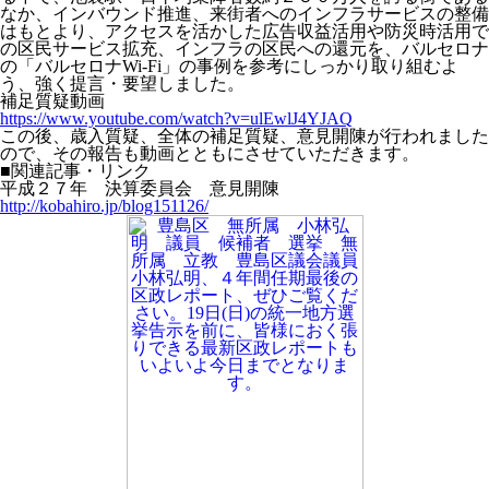
なか、インバウンド推進、来街者へのインフラサービスの整備
はもとより、アクセスを活かした広告収益活用や防災時活用で
の区民サービス拡充、インフラの区民への還元を、バルセロナ
の「バルセロナWi-Fi」の事例を参考にしっかり取り組むよ
う、強く提言・要望しました。
補足質疑動画
https://www.youtube.com/watch?v=ulEwlJ4YJAQ
この後、歳入質疑、全体の補足質疑、意見開陳が行われました
ので、その報告も動画とともにさせていただきます。
■関連記事・リンク
平成２７年 決算委員会 意見開陳
http://kobahiro.jp/blog151126/