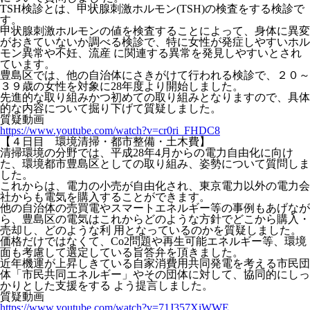
TSH検診とは、甲状腺刺激ホルモン(TSH)の検査をする検診で
す。
甲状腺刺激ホルモンの値を検査することによって、身体に異変
がおきていないか調べる検診で、特に女性が発症しやすいホル
モン異常や不妊、流産 に関連する異常を発見しやすいとされ
ています。
豊島区では、他の自治体にさきがけて行われる検診で、２０～
３９歳の女性を対象に28年度より開始しました。
先進的な取り組みかつ初めての取り組みとなりますので、具体
的な内容について掘り下げて質疑しました。
質疑動画
https://www.youtube.com/watch?v=cr0ri_FHDC8
【４日目 環境清掃・都市整備・土木費】
清掃環境の分野では、平成28年4月からの電力自由化に向け
た、環境都市豊島区としての取り組み、姿勢について質問しま
した。
これからは、電力の小売が自由化され、東京電力以外の電力会
社からも電気を購入することができます。
他の自治体の売買電やスマートエネルギー等の事例もあげなが
ら、豊島区の電気はこれからどのような方針でどこから購入・
売却し、どのような利 用となっているのかを質疑しました。
価格だけではなくて、Co2問題や再生可能エネルギー等、環境
面も考慮して選定している旨答弁を頂きました。
近年機運が上昇しきている自家消費用共同発電を考える市民団
体「市民共同エネルギー」やその団体に対して、協同的にしっ
かりとした支援をする よう提言しました。
質疑動画
https://www.youtube.com/watch?v=71J357XiWWE