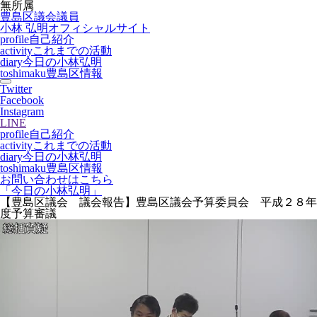
無所属
豊島区議会議員
小林 弘明
オフィシャルサイト
profile
自己紹介
activity
これまでの活動
diary
今日の小林弘明
toshimaku
豊島区情報
Twitter
Facebook
Instagram
LINE
profile
自己紹介
activity
これまでの活動
diary
今日の小林弘明
toshimaku
豊島区情報
お問い合わせはこちら
「今日の小林弘明」
【豊島区議会 議会報告】豊島区議会予算委員会 平成２８年
度予算審議