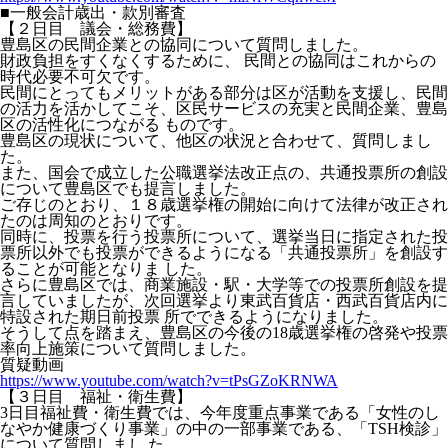
■一般会計歳出・款別審査
【２日目 議会・総務費】
豊島区の民間企業との協同について質問しました。
財政負担をすくなくするために、 民間との協同はこれからの
時代必要不可欠です。
民間にとってもメリットがある部分は区が活動を支援し、民間
の活力を活かしてこそ、区民サービスの充実と民間企業、豊島
区の活性化につながる ものです。
豊島区の現状について、他区の状況と合わせて、質問しまし
た。
また、国会で成立した公職選挙法改正点の、共通投票所の創設
について豊島区でも提言しました。
ご存じのとおり、１８歳選挙権の開始に向けて法律が改正され
たのは周知のとおりです。
同時に、投票を行う投票所について、選挙当日に指定された投
票所以外でも投票ができるようになる「共通投票所」を創設す
ることが可能となりま した。
さらに豊島区では、商業施設・駅・大学等での投票所創設を提
言していましたが、次回選挙より東武百貨店・西武百貨店内に
特設された期日前投票 所でできるようになりました。
そうして点を踏まえ、豊島区の今後の18歳選挙権の啓発や投票
率向上施策について質問しました。
質疑動画
https://www.youtube.com/watch?v=tPsGZoKRNWA
【３日目 福祉・衛生費】
3日目福祉費・衛生費では、今年度重点事業である「女性のし
なやか健康づくり事業」の中の一部事業である、「TSH検診」
について質問しまし た。