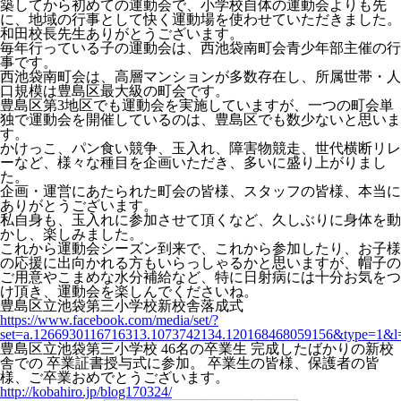
築してから初めての運動会で、小学校自体の運動会よりも先
に、地域の行事として快く運動場を使わせていただきました。
和田校長先生ありがとうございます。
毎年行っている子の運動会は、西池袋南町会青少年部主催の行
事です。
西池袋南町会は、高層マンションが多数存在し、所属世帯・人
口規模は豊島区最大級の町会です。
豊島区第3地区でも運動会を実施していますが、一つの町会単
独で運動会を開催しているのは、豊島区でも数少ないと思いま
す。
かけっこ、パン食い競争、玉入れ、障害物競走、世代横断リレ
ーなど、様々な種目を企画いただき、多いに盛り上がりまし
た。
企画・運営にあたられた町会の皆様、スタッフの皆様、本当に
ありがとうございます。
私自身も、玉入れに参加させて頂くなど、久しぶりに身体を動
かし、楽しみました。
これから運動会シーズン到来で、これから参加したり、お子様
の応援に出向かれる方もいらっしゃるかと思いますが、帽子の
ご用意やこまめな水分補給など、特に日射病には十分お気をつ
け頂き、運動会を楽しんでくださいね。
豊島区立池袋第三小学校新校舎落成式
https://www.facebook.com/media/set/?
set=a.1266930116716313.1073742134.120168468059156&type=1&l=
豊島区立池袋第三小学校 46名の卒業生 完成したばかりの新校
舎での 卒業証書授与式に参加。 卒業生の皆様、保護者の皆
様、ご卒業おめでとうございます。
http://kobahiro.jp/blog170324/