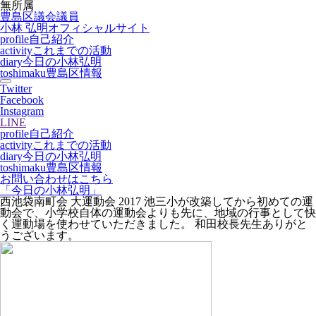
無所属
豊島区議会議員
小林 弘明
オフィシャルサイト
profile
自己紹介
activity
これまでの活動
diary
今日の小林弘明
toshimaku
豊島区情報
Twitter
Facebook
Instagram
LINE
profile
自己紹介
activity
これまでの活動
diary
今日の小林弘明
toshimaku
豊島区情報
お問い合わせはこちら
「今日の小林弘明」
西池袋南町会 大運動会 2017 池三小が改築してから初めての運
動会で、小学校自体の運動会よりも先に、地域の行事として快
く運動場を使わせていただきました。 和田校長先生ありがと
うございます。