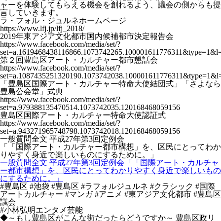
ャーを体験してもらえる機会を創れるよう、議会の側からも提
言していきます。
ラ・フォル・ジュルネホームページ
https://www.lfj.jp/lfj_2018/
2019年東アジア文化都市国内候補都市決定報告会
https://www.facebook.com/media/set/?
set=a.1619468438116866.1073742265.100001611776311&type=1&l=
第２回豊島区アート・カルチャー都市懇話会
https://www.facebook.com/media/set/?
set=a.1087435251320190.1073742038.100001611776311&type=1&l
「豊島区国際アート・カルチャー特命大使結団式」「さよなら
豊島公会堂」式典
https://www.facebook.com/media/set/?
set=a.979388135470514.1073742035.120168468059156
豊島区国際アート・カルチャー特命大使認証式
https://www.facebook.com/media/set/?
set=a.943271965748798.1073742018.120168468059156
一般質問全文 平成27年第3回定例会
「「国際アート・カルチャー都市構想」を、区民にとってわか
りやすく身近で楽しいものにするために。」
一般質問全文 平成27年第3回定例会「「国際アート・カルチャ
ー都市構想」を、区民にとってわかりやすく身近で楽しいもの
にするために。」
#豊島区 #池袋 #豊島区 #ラフォルジュルネ #クラシック #国際
アートカルチャー #マンガ #アニメ #東アジア文化都市 #豊島区
議会
#小林弘明エンタメ芸能
◆～もし豊島区がこんな街だったらどうですか～ 豊島区政リ