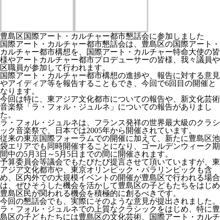
豊島区国際アート・カルチャー都市懇話会に参加しました
国際アート・カルチャー都市懇話会は、豊島区の国際アート・
カルチャー都市構想を、国際アート・カルチャー特命大使の皆
様やアートカルチャー都市プロデューサーの皆様、我々議員や
区職員が参加して行われます。
国際アート・カルチャー都市構想の進捗や、報告に対する意見
やアイディア等を報告することもでき、今回で6回目の開催と
なります。
今回は特に、東アジア文化都市についての報告や、新文化芸術
音楽祭「ラ・フォル・ジュルネ」についての報告がありまし
た。
ラ・フォル・ジュルネは、フランス発祥の世界最大級のクラシ
ック音楽祭で、日本では2005年から開催されています。
従来の東京国際フォーラムでの開催に加えて、新たに豊島区池
袋エリアでも同時開催することになり、ゴールデンウィーク期
間中の5月3日～5月5日までの間に開催されます。
予算委員会等議会でもたびたび提言させて頂いていますが、東
アジア文化都市や、東京オリンピック・パラリンピックも含
め、区内外での大規模イベントの開催が豊島区で行われる場合
は、ぜひそうした機会を活かして豊島区の子どもたちをはじめ
豊島区民が関われる機会を積極的に創るべきです。
今回の懇話会でも、実際にそのような意見が提出されました。
ラ・フォル・ジュルネでの上質なクラシックをはじめ、特に豊
島区の子どもたちには豊島区の文化芸術、国際アート・カルチ