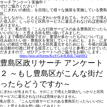
サーチ アンケート実施中！
ぜひご協力ください！
「にぎわいの創出」を目指して様々な施策を実施している豊島
区。
しかしながら、たとえにぎわいが生まれても、そのことで増え
た収入が、しっかりと区民サービスに還元されなければ意味が
ありません。
そこで、私が思う「こんな行政サービスのある豊島区だったら
いいのにな」と思える街を想い描いてみました。
あくまで構想の段階ですが、要望が多かったものについては、
住み続けたい街・豊島区を実現していくためにも、また、にぎ
わいの創出で増えた収入を区民還元するためにも、今後の区議
会活動や行政に対する提言としてしっかりと参考にさせていた
だきますので、ぜひアンケートへのご協力をお願いします。
https://goo.gl/forms/KqYG4vKBdL744r0H2