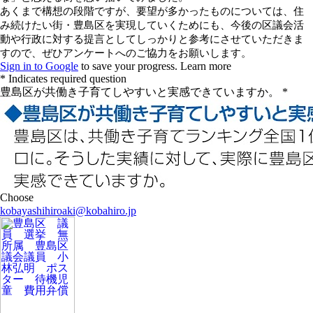
kobayashihiroaki@kobahiro.jp