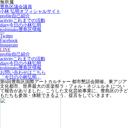
無所属
豊島区議会議員
小林 弘明
オフィシャルサイト
profile
自己紹介
activity
これまでの活動
diary
今日の小林弘明
toshimaku
豊島区情報
Twitter
Facebook
Instagram
LINE
profile
自己紹介
activity
これまでの活動
diary
今日の小林弘明
toshimaku
豊島区情報
お問い合わせはこちら
「今日の小林弘明」
第6回豊島区国際アートカルチャー 都市懇話会開催。東アジア
文化都市、世界最大の音楽祭ラ・フォル・ネジュルネ につい
て報告がありました。こうした文化芸術事業に、豊島区の子ど
もたちも参加・体験できるよう、提言をしていきます。