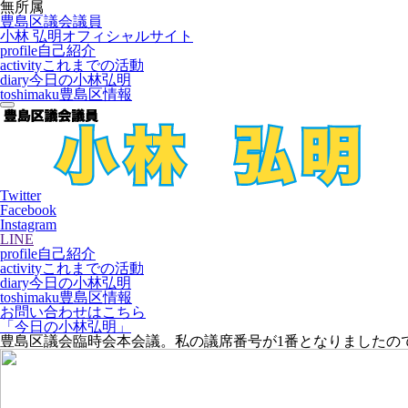
無所属
豊島区議会議員
小林 弘明
オフィシャルサイト
profile
自己紹介
activity
これまでの活動
diary
今日の小林弘明
toshimaku
豊島区情報
Twitter
Facebook
Instagram
LINE
profile
自己紹介
activity
これまでの活動
diary
今日の小林弘明
toshimaku
豊島区情報
お問い合わせはこちら
「今日の小林弘明」
豊島区議会臨時会本会議。私の議席番号が1番となりましたの