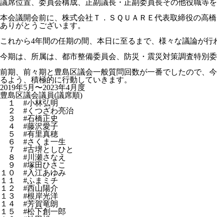
議席位置、委員会構成、正副議長・正副委員長その他役職等を
本会議開会前に、株式会社Ｔ．ＳＱＵＡＲＥ代表取締役の高橋
ありがとうございます。
これから4年間の任期の間、本日に至るまで、様々な議論が行
今期は、所属は、都市整備委員会、防災・震災対策調査特別委
前期、前々期と豊島区議会一般質問回数が一番でしたので、今
るよう、積極的に行動していきます。
2019年5月〜2023年4月度

豊島区議会議員(議席順)
１ #小林弘明
２ #くつざわ亮治
３ #石橋正史
４ #藤沢愛子
５ #有里真穂
６ #さくま一生
７ #古堺としひと
８ #川瀬さなえ
９ #塚田ひさこ
１０ #入江あゆみ
１１ #ふまミチ
１２ #西山陽介
１３ #根岸光洋
１４ #芳賀竜朗
１５ #松下創一郎