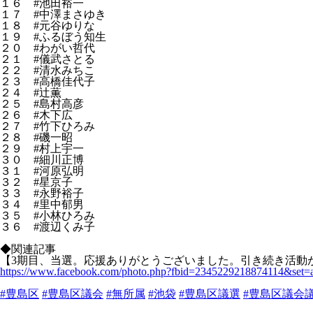
１６ #池田裕一
１７ #中澤まさゆき
１８ #元谷ゆりな
１９ #ふるぼう知生
２０ #わがい哲代
２１ #儀武さとる
２２ #清水みちこ
２３ #高橋佳代子
２４ #辻薫
２５ #島村高彦
２６ #木下広
２７ #竹下ひろみ
２８ #磯一昭
２９ #村上宇一
３０ #細川正博
３１ #河原弘明
３２ #星京子
３３ #永野裕子
３４ #里中郁男
３５ #小林ひろみ
３６ #渡辺くみ子
◆関連記事
【3期目、当選。応援ありがとうございました。引き続き活動
https://www.facebook.com/
photo.php?fbid=2345229218874114&set=
#
豊島区
#
豊島区議会
#
無所属
#
池袋
#
豊島区議選
#
豊島区議会