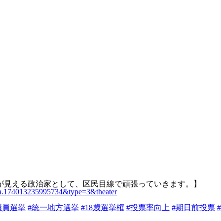
が見える政治家として、区民目線で頑張っていきます。】
a.174
013235995734&type=3&theater
議員選挙
#
統一地方選挙
#
18歳選挙権
#
投票率向上
#
期日前投票
#