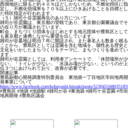
西側地区に限ると約４０％ほどしかないため、不燃化特区に指
定し、不燃化領域率を７０％以上にひきあげることを目標とし
た特区指定が行われます。
（５）雑司ケ谷霊園再生のあり方について
雑司が谷霊園は、東京都の管轄であり、東京都公園審議会でそ
の在り方が審議されています。
町会、まちづくり団体をはじめとする地元団体や豊島区として
も東京都と連携しながら要望を出しています。
雑司が谷墓地は明治７年に開設され、また著名人も数多く眠る
ことから、豊島区としては霊園を含む地域を、個性ある歴史と
文化をいかしたまちづくりをテーマに、まちづくりを進めてい
ます。
雑司が谷霊園としては、利用者アンケートで、「休憩場所が少
ない」「トイレが少ない」「水汲み場が少ない」というのが上
位３つにあげられており、改善が必要です。
関連記事
豊島副都心開発調査特別委員会 東池袋一丁目地区市街地再開
発事業について
https://www.facebook.com/kobayashi.hiroaki/posts/323045168035185
#豊島区 #池袋 #池袋駅 #雑司が谷 #東池袋 #雑司ケ谷霊園 #市街
地再開発 #豊島区議会