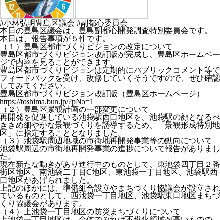
#小林弘明豊島区議会 #副都心委員会
本日の豊島区議会は、豊島副都心開発調査特別委員会です。
本日は、報告事項が５件です。
（１）豊島区都市づくりビジョンの改定について
豊島区都市づくりビジョン改訂版が完成し、豊島区ホームペー
ジで内容を見ることができます。
豊島区都市づくりビジョンは定期的にパブリックコメント等で
フィードバックを受け、改修していくそうですので、ぜひ確認
してみてください。
豊島区都市づくりビジョン改訂版（豊島区ホームページ）
https://toshima.bun.jp/?pNo=1
（２）豊島区景観計画の一部変更について
再開発を促進している池袋駅西口地区を、池袋駅の顔となるべ
ききめ細やかな景観づくりを誘導するため、「景観形成特別地
区」に指定することとなりました。
（３）池袋駅周辺地域の市街地再開発事業等の動向について
池袋駅周辺の市街地再開発事業の進捗について報告がありまし
た。
現在新たな動きがあり進行中のものとして、東池袋四丁目２番
街区地区、南池袋二丁目C地区、東池袋一丁目地区、池袋駅西
口地区があげられました。
上記のほかには、準備組合設立やまちづくり協議会が設立され
ているものとして、西池袋一丁目地区、池袋駅東口地区まちづ
くり協議会があります。
（４）上池袋一丁目地区の防災まちづくりについて
上池袋一丁目地区は、全体でみれば不燃化領域が高いものの、