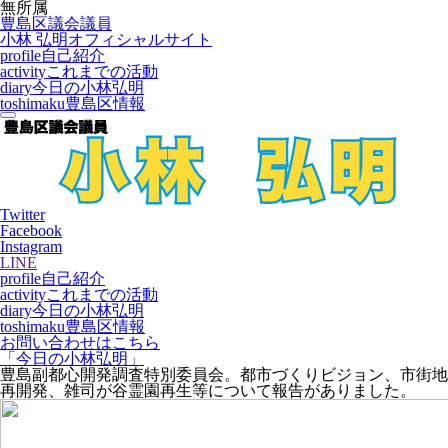
無所属
豊島区議会議員
小林 弘明
オフィシャルサイト
profile
自己紹介
activity
これまでの活動
diary
今日の小林弘明
toshimaku
豊島区情報
Twitter
Facebook
Instagram
LINE
profile
自己紹介
activity
これまでの活動
diary
今日の小林弘明
toshimaku
豊島区情報
お問い合わせはこちら
「今日の小林弘明」
豊島副都心開発調査特別委員会。都市づくりビジョン、市街地
再開発、雑司が谷霊園再生等について報告がありました。