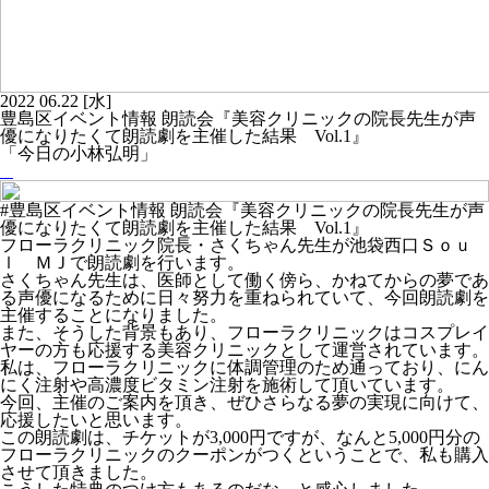
2022
06.22
[水]
豊島区イベント情報 朗読会『美容クリニックの院長先生が声
優になりたくて朗読劇を主催した結果 Vol.1』
「今日の小林弘明」
#豊島区イベント情報 朗読会『美容クリニックの院長先生が声
優になりたくて朗読劇を主催した結果 Vol.1』
フローラクリニック院長・さくちゃん先生が池袋西口Ｓｏｕ
ｌ ＭＪで朗読劇を行います。
さくちゃん先生は、医師として働く傍ら、かねてからの夢であ
る声優になるために日々努力を重ねられていて、今回朗読劇を
主催することになりました。
また、そうした背景もあり、フローラクリニックはコスプレイ
ヤーの方も応援する美容クリニックとして運営されています。
私は、フローラクリニックに体調管理のため通っており、にん
にく注射や高濃度ビタミン注射を施術して頂いています。
今回、主催のご案内を頂き、ぜひさらなる夢の実現に向けて、
応援したいと思います。
この朗読劇は、チケットが3,000円ですが、なんと5,000円分の
フローラクリニックのクーポンがつくということで、私も購入
させて頂きました。