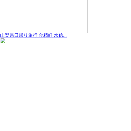
山梨県日帰り旅行 金精軒 水信...