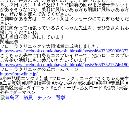
こうした特典のつけ方もあるのだな、と感心しました。
８月２日（火）１４時及び１７時開演の回がまだ若干チケット
があるそうなので、美容に興味がある方も朗読に興味がある方
も、ぜひ足を運んでみてください。
ご興味がある方は、コメント又はメッセージにてお知らせくだ
さい。
夢に向かって頑張っているさくちゃん先生を、ぜひ皆さんも応
援してくださいね。
私も当日を楽しみにしています。
関連記事
フローラクリニックで大幅減量に成功しました。
https://www.facebook.com/kobayashi.hiroaki/posts/464333290906372
さくちゃん先生ご自身もコスプレイヤーで、池ハロ コスプレ
ごみ拾い活動にもご参加いただいています。
https://www.facebook.com/kobayashi.hiroaki/posts/365935215746180
フローラクリニック公式ホームページ
https://flora-clinic.jp/
#小林弘明エンタメ芸能 #フローラクリニック #さくちゃん先生
#二見真朝 #朗読劇 #声優 #かないみか #SoulMJ #美容 #豊島区 #
豊島区美容 #ダイエット #ビクトーザ #乙女ロード #池袋 #美容
外科 #ダーマペン