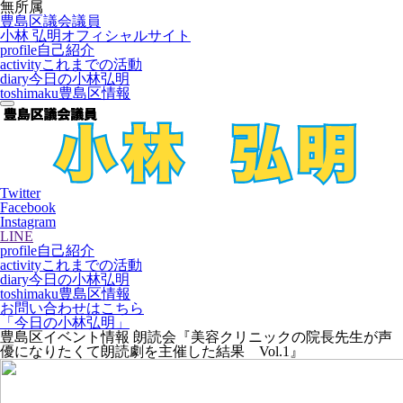
無所属
豊島区議会議員
小林 弘明
オフィシャルサイト
profile
自己紹介
activity
これまでの活動
diary
今日の小林弘明
toshimaku
豊島区情報
Twitter
Facebook
Instagram
LINE
profile
自己紹介
activity
これまでの活動
diary
今日の小林弘明
toshimaku
豊島区情報
お問い合わせはこちら
「今日の小林弘明」
豊島区イベント情報 朗読会『美容クリニックの院長先生が声
優になりたくて朗読劇を主催した結果 Vol.1』