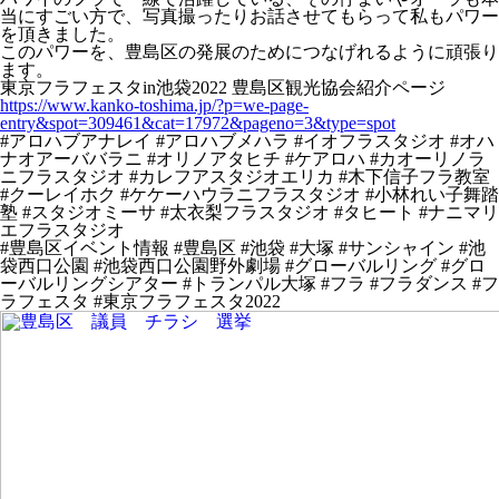
当にすごい方で、写真撮ったりお話させてもらって私もパワー
を頂きました。
このパワーを、豊島区の発展のためにつなげれるように頑張り
ます。
東京フラフェスタin池袋2022 豊島区観光協会紹介ページ
https://www.kanko-toshima.jp/?p=we-page-
entry&spot=309461&cat=17972&pageno=3&type=spot
#アロハブアナレイ #アロハブメハラ #イオフラスタジオ #オハ
ナオアーババラニ #オリノアタヒチ #ケアロハ #カオーリノラ
ニフラスタジオ #カレフアスタジオエリカ #木下信子フラ教室
#クーレイホク #ケケーハウラニフラスタジオ #小林れい子舞踏
塾 #スタジオミーサ #太衣梨フラスタジオ #タヒート #ナニマリ
エフラスタジオ
#豊島区イベント情報 #豊島区 #池袋 #大塚 #サンシャイン #池
袋西口公園 #池袋西口公園野外劇場 #グローバルリング #グロ
ーバルリングシアター #トランパル大塚 #フラ #フラダンス #フ
ラフェスタ #東京フラフェスタ2022