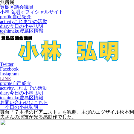
無所属
豊島区議会議員
小林 弘明
オフィシャルサイト
profile
自己紹介
activity
これまでの活動
diary
今日の小林弘明
toshimaku
豊島区情報
Twitter
Facebook
Instagram
LINE
profile
自己紹介
activity
これまでの活動
diary
今日の小林弘明
toshimaku
豊島区情報
お問い合わせはこちら
「今日の小林弘明」
舞台『７本指のピアニスト』を観劇。主演のエグザイル松本利
夫さんの演技が光る感動作でした。