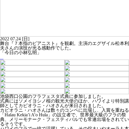
2022
07.24
[日]
舞台『７本指のピアニスト』を観劇。主演のエグザイル松本利
夫さんの演技が光る感動作でした。
「今日の小林弘明」
池袋西口公園のフラフェスタ式典に参加しました。
式典にはソメイヨシノ桜の観光大使のほか、ハワイより特別講
師としてカピオラニ・ハオさんが来日されました。
カピオラニ・ハオさんは数々のコンペに出場し、入賞を重ねる
「Halau Kekia’i A’o Hula」の設立者で、世界最大級のフラの祭
典、メリーモナーク・フェスティバルでも常連出場をされてい
るそうです。
ハワイのフラで一線で活躍している、その佇まいやオーラも本