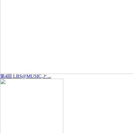
第4回 LBS@MUSIC,と...