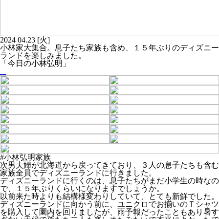
2024
04.23
[火]
小林家大集合。息子たち家族も含め、１５年ぶりのディズニー
ランドを楽しみました。
「今日の小林弘明」
#小林弘明家族
次男夫婦が北海道から戻ってきており、３人の息子たちも含む
家族全員でディズニーランドに行きました。
ディズニーランドに行くのは、息子たちがまだ小学生の時なの
で、１５年ぶりくらいになりますでしょうか。
以前来た時よりも結構様変わりしていて、とても新鮮でした。
ディズニーランドに向かう前に、ユニクロでお揃いのＴシャツ
を購入して園内を回りましたが、雨予報だったこともあり暑す