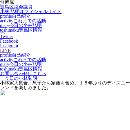
無所属
豊島区議会議員
小林 弘明
オフィシャルサイト
profile
自己紹介
activity
これまでの活動
diary
今日の小林弘明
toshimaku
豊島区情報
Twitter
Facebook
Instagram
LINE
profile
自己紹介
activity
これまでの活動
diary
今日の小林弘明
toshimaku
豊島区情報
お問い合わせはこちら
「今日の小林弘明」
小林家大集合。息子たち家族も含め、１５年ぶりのディズニー
ランドを楽しみました。