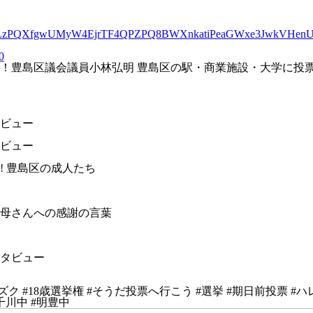
QJsRCQ1LzPQXfgwUMyW4EjrTF4QPZPQ8BWXnkatiPeaGWxe3JwkVHenU
0
！豊島区議会議員小林弘明 豊島区の駅・商業施設・大学に投票
タビュー
タビュー
! 豊島区の成人たち
・お母さんへの感謝の言葉
ンタビュー
ミズク #18歳選挙権 #そうだ投票へ行こう #選挙 #期日前投票 
千川中 #明豊中