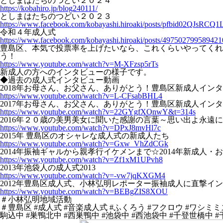
としまはたちのつどい２０２４
https://kobahiro.jp/blog240111/
としまはたちのつどい２０２３
https://www.facebook.com/kobayashi.hiroaki/posts/pfbid02
令和４年成人式
https://www.facebook.com/kobayashi.hiroaki/posts/497502799589421
豊島区、本気で投票率を上げたいなら、これくらいやってくれ
う！
https://www.youtube.com/watch?v=M-XFzsp5rTs
新成人の方へのインタビューの様子です。
◆過去の成人式インタビュー動画
2018年お母さん、お父さん、ありがとう！豊島区新成人イン
https://www.youtube.com/watch?v=L-CFsabBHL4
2017年お母さん、お父さん、ありがとう！豊島区新成人イン
https://www.youtube.com/watch?v=22GYgfXOnwY&t=314s
2016年２０歳の美男美女に聞いた感謝の言葉～思い出よ永遠に
https://www.youtube.com/watch?v=DPxJ8mvHl7c
2015年 豊島区のオシャレな成人式の新成人たち
https://www.youtube.com/watch?v=Gxw_VhZdCGk
2014年振袖ギャルから親孝行イケメンまで☆2014年新成人
https://www.youtube.com/watch?v=Zf1xM1UPvh8
2013年池袋人の成人式2013
https://www.youtube.com/watch?v=-vw7jqKXGM4
2012年豊島区成人式、小林弘明レポーター振袖成人に直撃イ
https://www.youtube.com/watch?v=BEBgZIS8XOU
＃小林弘明地域活動
＃豊島区 #成人式 #音楽成人式 #ふくろう #フクロウ #ワシミ
駒込中 #巣鴨北中 #西巣鴨中 #池袋中 #西池袋中 #千登世橋中 #