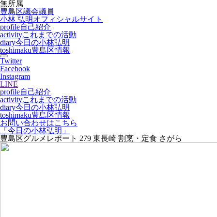
無所属
豊島区議会議員
小林 弘明
オフィシャルサイト
profile
自己紹介
activity
これまでの活動
diary
今日の小林弘明
toshimaku
豊島区情報
Twitter
Facebook
Instagram
LINE
profile
自己紹介
activity
これまでの活動
diary
今日の小林弘明
toshimaku
豊島区情報
お問い合わせはこちら
「今日の小林弘明」
豊島区グルメレポート 279 東長崎 割烹・定食 さがら