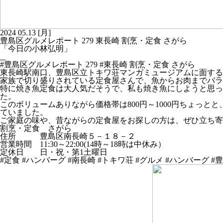
2024
05.13
[月]
豊島区グルメレポート 279 東長崎 割烹・定食 さがら
「今日の小林弘明」
#豊島区グルメレポート 279 #東長崎 割烹・定食 さがら
東長崎駅南口、豊島区立トキワ荘マンガミュージアムに面する
家族で切り盛りされている定食屋さんで、魚からお肉までバラ
特に焼き魚定食は大人気だそうで、私も焼き魚にしようと思っ
た。
このボリュームありながら価格帯は800円～1000円ちょっ
ていました。
ご家庭の味や、昔ながらの定食屋をお探しの方は、ぜひ立ち寄
割烹・定食 さがら
住所 豊島区南長崎５－１８－２
営業時間 11:30～22:00(14時～18時は中休み）
定休日 日・祝・第1土曜日
#定食 #ハンバーグ #南長崎 #トキワ荘 #グルメ #ハンバーグ 