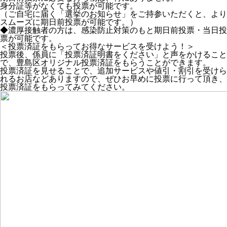
身分証等がなくても投票が可能です。
（ご自宅に届く「選挙のお知らせ」をご持参いただくと、より
スムーズに期日前投票が可能です。）
◆濃厚接触者の方は、感染防止対策のもと期日前投票・当日投
票が可能です。
＜投票済証をもらってお得なサービスを受けよう！＞
投票後、係員に「投票済証明書をください」と声をかけること
で、豊島区オリジナル投票済証をもらうことができます。
投票済証を見せることで、追加サービスや値引・割引を受けら
れるお店などありますので、ぜひお早めに投票に行って頂き、
投票済証をもらってみてください。