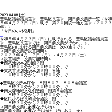
2023
04.08
[土]
豊島区議会議員選挙 豊島区長選挙 期日前投票所一覧（令和
５年４月２３日（日）執行 第２０回統一地方選挙（２０２３
年））
「今日の小林弘明」
令和５年４月２３日（日）に執行される、豊島区議会議員選
挙・豊島区長選挙では、期日前投票が行われます。
豊島区内における期日前投票は、次の通りです。
＜期日前投票所設置期間＞
２０２３年４月１７日（月）～４月２２日（土）
＜設置場所・投票可能時間＞
◆西武池袋本店別館２階
１０時００分から２０時００分まで
◆東武百貨店池袋本店６階１番地
１０時００分から１９時００分まで
◆豊島区役所本庁舎 ８階８０７・８０８会議室
８時３０分から２０時００分まで
◆南大塚地域文化創造館１階第５会議室
８時３０分から２０時００分まで
◆区民ひろば長崎複合施設１階
８時３０分から２０時００分まで
＜期日前投票に必要な持ち物＞
期日前投票に必要な持ち物は、特にありません。