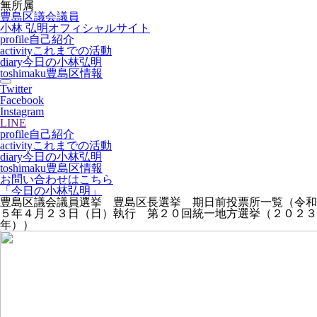
無所属
豊島区議会議員
小林 弘明
オフィシャルサイト
profile
自己紹介
activity
これまでの活動
diary
今日の小林弘明
toshimaku
豊島区情報
Twitter
Facebook
Instagram
LINE
profile
自己紹介
activity
これまでの活動
diary
今日の小林弘明
toshimaku
豊島区情報
お問い合わせはこちら
「今日の小林弘明」
豊島区議会議員選挙 豊島区長選挙 期日前投票所一覧（令和
５年４月２３日（日）執行 第２０回統一地方選挙（２０２３
年））