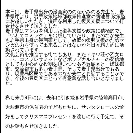
本日は、岩手県出身の漫画家ののなかみのる先生と、岩
手県庁より、岩手政策地域部政策推進室の菊池哲 政策監
にお越しいただき、漫画を利用した復興支援について打
合せをさせて頂きました。
岩手県はマンガを利用した復興支援や政策に積極的で、
「いわてコミック」を出版していたり、またのなか先生
も岩手県出身の漫画家として、故郷の復興支援のためマ
ンガの力を使って出来ることはないかと日々精力的に活
動されています。
文化芸術を推進する街でもあり、またトキワ荘や乙女ロ
ード、コスプレサミットなどポップカルチャーの発信地
としても中心的な役割を担いつつある豊島区と、姉妹都
市、交流都市も多い岩手県、そして岩手県出身でもあ
り、現豊島区民でもあるのなか先生とお話することがで
き、今後の豊島区にとって有意義な話し合いとなりまし
た。
私も来月9日には、去年に引き続き岩手県の陸前高田市、
大船渡市の保育園の子どもたちに、サンタクロースの恰
好をしてクリスマスプレゼントを渡しに行く予定で、そ
のお話もさせ頂きました。