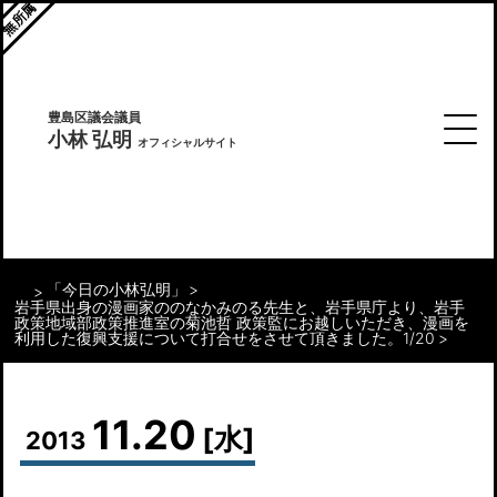
無所属
豊島区議会議員
小林 弘明
オフィシャルサイト
「今日の小林弘明」
岩手県出身の漫画家ののなかみのる先生と、岩手県庁より、岩手
政策地域部政策推進室の菊池哲 政策監にお越しいただき、漫画を
利用した復興支援について打合せをさせて頂きました。1/20
11.20
[水]
2013