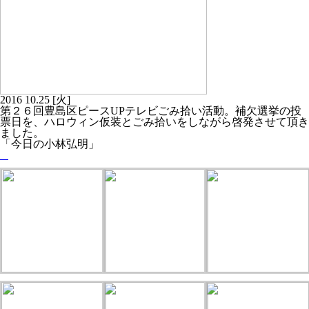
2016
10.25
[火]
第２６回豊島区ピースUPテレビごみ拾い活動。補欠選挙の投
票日を、ハロウィン仮装とごみ拾いをしながら啓発させて頂き
ました。
「今日の小林弘明」