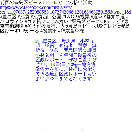
前回の豊島区ピースUPテレビ ごみ拾い活動
https://www.facebook.com/media/set/?
set=a.1070874252988568.1073742068.120168468059156&type=1&l
#豊島区 #池袋 #池袋西口公園 #IWGP #投票 #選挙 #都知事選 #
ハロウィン #ゴミ拾い #ごみ拾い #豊島区ピースUPテレビ #東
京芸術劇場 #そうだ投票行こう #豊島区ピースUPテレビ #豊島
区ぴーすUPがーる #投票率 #18歳選挙権