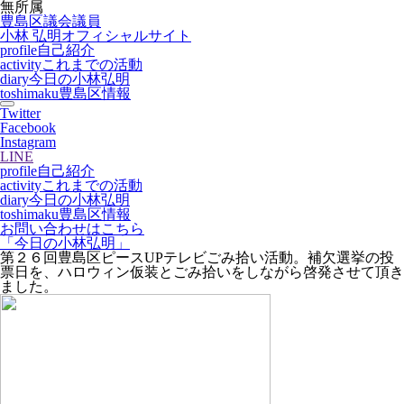
無所属
豊島区議会議員
小林 弘明
オフィシャルサイト
profile
自己紹介
activity
これまでの活動
diary
今日の小林弘明
toshimaku
豊島区情報
Twitter
Facebook
Instagram
LINE
profile
自己紹介
activity
これまでの活動
diary
今日の小林弘明
toshimaku
豊島区情報
お問い合わせはこちら
「今日の小林弘明」
第２６回豊島区ピースUPテレビごみ拾い活動。補欠選挙の投
票日を、ハロウィン仮装とごみ拾いをしながら啓発させて頂き
ました。