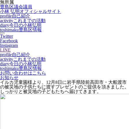
無所属
豊島区議会議員
小林 弘明
オフィシャルサイト
profile
自己紹介
activity
これまでの活動
diary
今日の小林弘明
toshimaku
豊島区情報
Twitter
Facebook
Instagram
LINE
profile
自己紹介
activity
これまでの活動
diary
今日の小林弘明
toshimaku
豊島区情報
お問い合わせはこちら
お知らせ
イルカ児童園様より、12月8日に岩手県陸前高田市・大船渡市
の被災地の子供たちに渡すプレゼントのご提供を頂きました。
しっかりと被災地の子どもたちへ届けてきます。