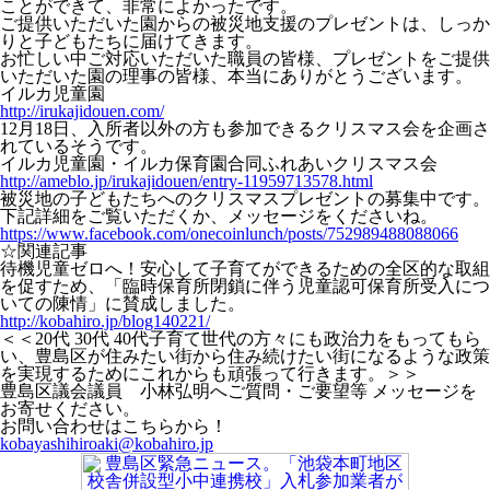
ことができて、非常によかったです。
ご提供いただいた園からの被災地支援のプレゼントは、しっか
りと子どもたちに届けてきます。
お忙しい中ご対応いただいた職員の皆様、プレゼントをご提供
いただいた園の理事の皆様、本当にありがとうございます。
イルカ児童園
http://irukajidouen.com/
12月18日、入所者以外の方も参加できるクリスマス会を企画さ
れているそうです。
イルカ児童園・イルカ保育園合同ふれあいクリスマス会
http://ameblo.jp/irukajidouen/entry-11959713578.html
被災地の子どもたちへのクリスマスプレゼントの募集中です。
下記詳細をご覧いただくか、メッセージをくださいね。
https://www.facebook.com/onecoinlunch/posts/752989488088066
☆関連記事
待機児童ゼロへ！安心して子育てができるための全区的な取組
を促すため、「臨時保育所閉鎖に伴う児童認可保育所受入につ
いての陳情」に賛成しました。
http://kobahiro.jp/blog140221/
＜＜20代 30代 40代子育て世代の方々にも政治力をもってもら
い、豊島区が住みたい街から住み続けたい街になるような政策
を実現するためにこれからも頑張って行きます。＞＞
豊島区議会議員 小林弘明へご質問・ご要望等 メッセージを
お寄せください。
お問い合わせはこちらから！
kobayashihiroaki@kobahiro.jp