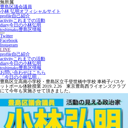
無所属
豊島区議会議員
小林 弘明
オフィシャルサイト
profile
自己紹介
activity
これまでの活動
diary
今日の小林弘明
toshimaku
豊島区情報
Twitter
Facebook
Instagram
LINE
profile
自己紹介
activity
これまでの活動
diary
今日の小林弘明
toshimaku
豊島区情報
お問い合わせはこちら
「今日の小林弘明」
豊島区立高南小学校・豊島区立千登世橋中学校 車椅子バスケ
ットボール体験授業 2019. 2.26 東京豊島西ライオンズクラブ
にて今年も実施させて頂きました。