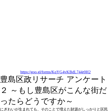
https://goo.gl/forms/KqYG4vKBdL744r0H2