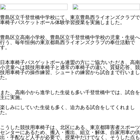
豊島区立千登世橋中学校にて、東京豊島西ライオンズクラブで
車椅子バスケットボール体験学習授業を実施しました。
豊島区立高南小学校、豊島区立千登世橋中学校の児童・生徒へ
行う、毎年恒例の東京都島西ライオンズクラブの奉仕活動で
す。
日本車椅子バスゲットボール連盟の方にご協力いただき、高南
小児童へは競技用車椅子と通常の車椅子の違い、質疑応答、競
技用車椅子の操作練習、シュートの練習から試合まで行いまし
た。
また、高南小から進学した生徒も多い千登世橋中では、試合を
主に実施。
楽しみにしていた生徒も多く、迫力ある試合をしてくれまし
た。
こうした競技用車椅子は、北区にある、東京都障害者スポーツ
センターにあるため、搬入・搬出、組立・解体、自家用車の供
出・手配など人手が必要で、授業中だけでなく、そうした点も