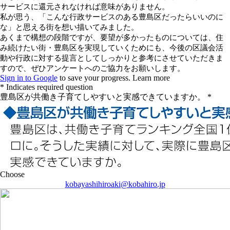
kobayashihiroaki@kobahiro.jp