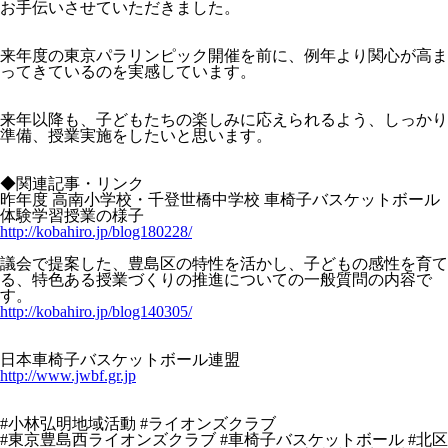
お手伝いさせていただきました。
来年度の東京パラリンピック開催を前に、例年より関心が高ま
ってきているのを実感しています。
来年以降も、子どもたちの楽しみに応えられるよう、しっかり
準備、授業実施をしたいと思います。
◆関連記事・リンク
昨年度 高南小学校・千登世橋中学校 車椅子バスケットボール
体験学習授業の様子
http://kobahiro.jp/blog180228/
議会で提案した、豊島区の特性を活かし、子どもの感性を育て
る、特色ある授業づくりの推進についての一般質問の内容で
す。
http://kobahiro.jp/blog140305/
日本車椅子バスケットボール連盟
http://www.jwbf.gr.jp
#小林弘明地域活動
#ライオンズクラブ
#東京豊島西ライオンズクラブ
#車椅子バスケットボール
#北区