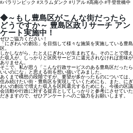
#パラリンピック
#スラムダンク
#リアル
#高南小
#千登世橋中
◆～もし豊島区がこんな街だったら
どうですか～ 豊島区政リサーチ アン
ケート実施中！
ぜひご協力ください！
「にぎわいの創出」を目指して様々な施策を実施している豊島
区。
しかしながら、たとえにぎわいが生まれても、そのことで増え
た収入が、しっかりと区民サービスに還元されなければ意味が
ありません。
そこで、私が思う「こんな行政サービスのある豊島区だったら
いいのにな」と思える街を想い描いてみました。
あくまで構想の段階ですが、要望が多かったものについては、
住み続けたい街・豊島区を実現していくためにも、また、にぎ
わいの創出で増えた収入を区民還元するためにも、今後の区議
会活動や行政に対する提言としてしっかりと参考にさせていた
だきますので、ぜひアンケートへのご協力をお願いします。