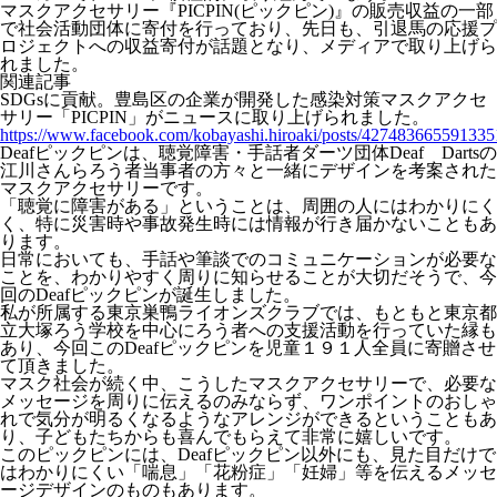
マスクアクセサリー『PICPIN(ピックピン)』の販売収益の一部
で社会活動団体に寄付を行っており、先日も、引退馬の応援プ
ロジェクトへの収益寄付が話題となり、メディアで取り上げら
れました。
関連記事
SDGsに貢献。豊島区の企業が開発した感染対策マスクアクセ
サリー「PICPIN」がニュースに取り上げられました。
https://www.facebook.com/kobayashi.hiroaki/posts/427483665591335
Deafピックピンは、聴覚障害・手話者ダーツ団体Deaf Dartsの
江川さんらろう者当事者の方々と一緒にデザインを考案された
マスクアクセサリーです。
「聴覚に障害がある」ということは、周囲の人にはわかりにく
く、特に災害時や事故発生時には情報が行き届かないこともあ
ります。
日常においても、手話や筆談でのコミュニケーションが必要な
ことを、わかりやすく周りに知らせることが大切だそうで、今
回のDeafピックピンが誕生しました。
私が所属する東京巣鴨ライオンズクラブでは、もともと東京都
立大塚ろう学校を中心にろう者への支援活動を行っていた縁も
あり、今回このDeafピックピンを児童１９１人全員に寄贈させ
て頂きました。
マスク社会が続く中、こうしたマスクアクセサリーで、必要な
メッセージを周りに伝えるのみならず、ワンポイントのおしゃ
れで気分が明るくなるようなアレンジができるということもあ
り、子どもたちからも喜んでもらえて非常に嬉しいです。
このピックピンには、Deafピックピン以外にも、見た目だけで
はわかりにくい「喘息」「花粉症」「妊婦」等を伝えるメッセ
ージデザインのものもあります。