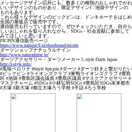
メッセージデザイン以外にも、数多くの種類のおしゃれでかわ
いいデザインのものがあり、限定デザインI♡池袋デザインの
ものもあります。
これら様々なデザインのピックピンは、ドンキホーテをはじめ
全国の量販店で販売中です。
通信販売も行っていますので、ぜひチェックいただき、自分ら
しいおしゃれを取り入れながら、SDGs・社会貢献に参加して
みてほしいと思います。
PICPIN通信販売ページ
https://www.natural-9.jp/shopbrand/picpin
ダーツショップナチュラルナイン
http://www.naturalnine.jp/
ダーツアクセサリー・ダーツメーカー L-style Darts Japan
http://l-style.info/
#兎味ペロリナ #lstyle #picpin #ダーツ #ダーツ好きと繋がりたい
#ピックピン #ライオンズクラブ #巣鴨ライオンズクラブ #豊島
区 #池袋 #豊島区議会議員 #豊島区議員 #マスクアクセサリー #
マスクチャーム #SDGs #小林弘明SDGs #豊島区SDGs未来都市
#大塚 #新大塚 #都立大塚ろう学校 #手話 #ろう学校