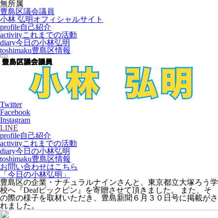
無所属
豊島区議会議員
小林 弘明
オフィシャルサイト
profile
自己紹介
activity
これまでの活動
diary
今日の小林弘明
toshimaku
豊島区情報
Twitter
Facebook
Instagram
LINE
profile
自己紹介
activity
これまでの活動
diary
今日の小林弘明
toshimaku
豊島区情報
お問い合わせはこちら
「今日の小林弘明」
豊島区の企業・ナチュラルナインさんと、東京都立大塚ろう学
校へ『Deafピックピン』を寄贈させて頂きました。 また、そ
の際の様子を取材いただき、豊島新聞６月３０日号に掲載がさ
れました。