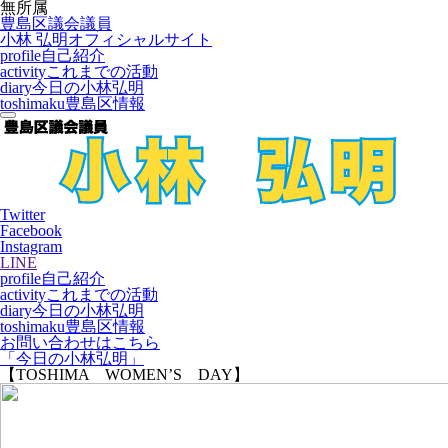
無所属
豊島区議会議員
小林 弘明
オフィシャルサイト
profile
自己紹介
activity
これまでの活動
diary
今日の小林弘明
toshimaku
豊島区情報
Twitter
Facebook
Instagram
LINE
profile
自己紹介
activity
これまでの活動
diary
今日の小林弘明
toshimaku
豊島区情報
お問い合わせはこちら
「今日の小林弘明」
【TOSHIMA WOMEN’S DAY】