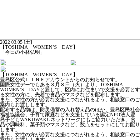
2022
03.05
[土]
【TOSHIMA WOMEN’S DAY】
「今日の小林弘明」
【TOSHIMA WOMEN’S DAY】
豊島区公式ＬＩＮＥアカウントからのお知らせです。
国際女性デーでもある３月８日（火）より、TOSHIMA
WOMEN’S DAYと題して、区内にお住まいで支援を必要とす
る女性の方に、先着で食品やマスクなどを配布します。
また、女性の方が必要な支援につながれるよう、相談窓口のご
案内もお渡しします。
配布する品物は、防災備蓄の入れ替え品のほか、豊島区民社会
福祉協議会、子育て家庭などを支援している認定NPO法人豊
島子どもWAKUWAKUネットワークにもご協力いただき、食
品や調味料、菓子類やマスクなど、数点をセットにしてお配り
します。
また、女性の方が必要な支援につながれるよう、相談窓口のご
案内もお渡しします。