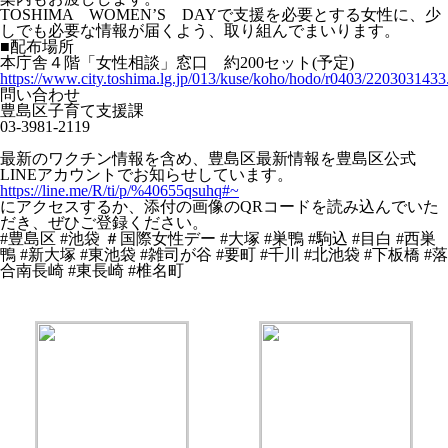
TOSHIMA WOMEN’S DAYで支援を必要とする女性に、少
しでも必要な情報が届くよう、取り組んでまいります。
■配布場所
本庁舎４階「女性相談」窓口 約200セット(予定)
https://www.city.toshima.lg.jp/013/kuse/koho/hodo/r0403/2203031433
問い合わせ
豊島区子育て支援課
03-3981-2119
最新のワクチン情報を含め、豊島区最新情報を豊島区公式
LINEアカウントでお知らせしています。
https://line.me/R/ti/p/%40655qsuhq#~
にアクセスするか、添付の画像のQRコードを読み込んでいた
だき、ぜひご登録ください。
#豊島区 #池袋 ＃国際女性デー #大塚 #巣鴨 #駒込 #目白 #西巣
鴨 #新大塚 #東池袋 #雑司が谷 #要町 #千川 #北池袋 #下板橋 #落
合南長崎 #東長崎 #椎名町